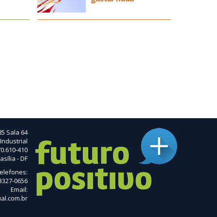
85 Sala 64
Industrial
0.610-410
asília - DF
elefones:
 3327-0656
Email:
al.com.br