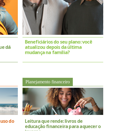
Beneficiários do seu plano: você
ue dá
atualizou depois da última
mudança na família?
Planejamento financeiro
 uso do
Leitura que rende: livros de
educação financeira para aquecer o