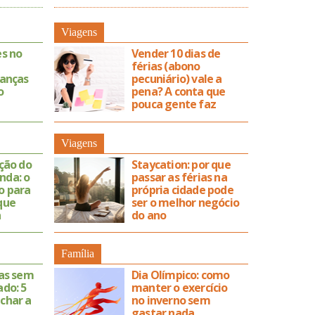
Viagens
es no
Vender 10 dias de
férias (abono
ianças
pecuniário) vale a
o
pena? A conta que
pouca gente faz
Viagens
ição do
Staycation: por que
nda: o
passar as férias na
o para
própria cidade pode
que
ser o melhor negócio
a
do ano
Família
ias sem
Dia Olímpico: como
ado: 5
manter o exercício
char a
no inverno sem
gastar nada