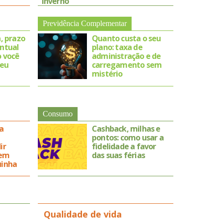
inverno
Previdência Complementar
a, prazo
Quanto custa o seu
entual
plano: taxa de
o você
administração e de
seu
carregamento sem
mistério
Consumo
a
Cashback, milhas e
pontos: como usar a
ir
fidelidade a favor
 em
das suas férias
uinha
Qualidade de vida