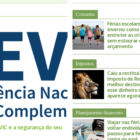
Consumo
Férias escolar
inverno: como
entreter as cr
sem estourar 
orçamento
Impostos
Caiu a restitu
Imposto de Re
melhor destin
esse dinheiro 
aparece agor
Planejamento financeiro
Viajar nas fér
VIC e a segurança do seu
voltar endivid
passos para fe
conta no azul