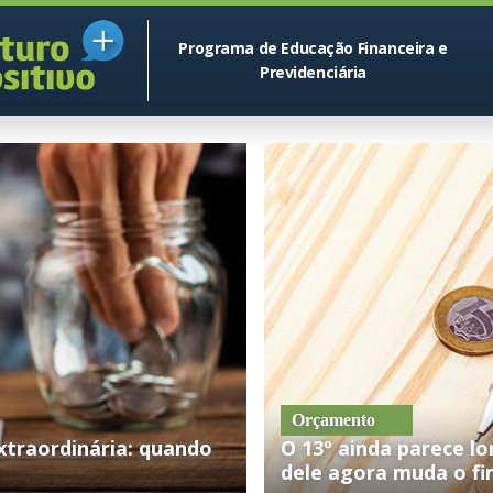
Programa de Educação Financeira e
Previdenciária
Orçamento
xtraordinária: quando
O 13º ainda parece l
dele agora muda o fi