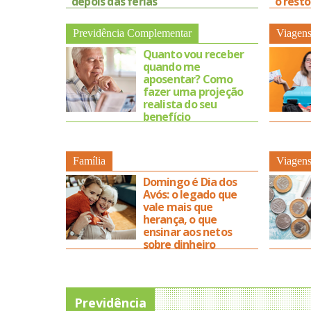
depois das férias
o resto
Previdência Complementar
Viagen
Quanto vou receber
quando me
aposentar? Como
fazer uma projeção
realista do seu
benefício
Família
Viagen
Domingo é Dia dos
Avós: o legado que
vale mais que
herança, o que
ensinar aos netos
sobre dinheiro
Previdência