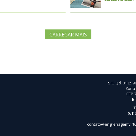
CARREGAR MAIS
SIG Qd. 01 Lt. 9
Zona 
CEP 7
Br
T
(61)
contato@engrenagemvirtu