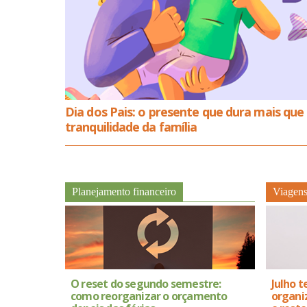
Dia dos Pais: o presente que dura mais que
tranquilidade da família
Planejamento financeiro
Viagen
O reset do segundo semestre:
Julho t
como reorganizar o orçamento
organiz