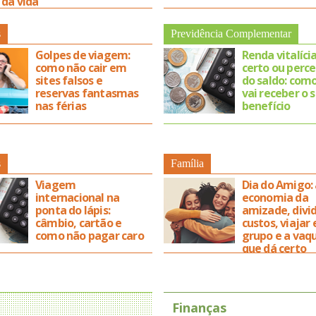
 da vida
s
Previdência Complementar
Golpes de viagem:
Renda vitalíci
como não cair em
certo ou perc
sites falsos e
do saldo: com
reservas fantasmas
vai receber o 
nas férias
benefício
s
Família
Viagem
Dia do Amigo: 
internacional na
economia da
ponta do lápis:
amizade, divid
câmbio, cartão e
custos, viajar
como não pagar caro
grupo e a vaq
que dá certo
Finanças